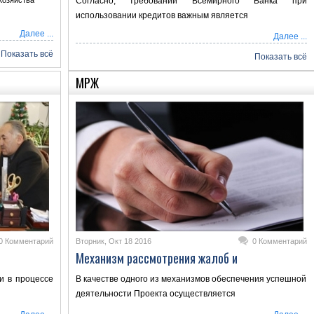
Хозяйства
Согласно, требований Всемирного Банка при
использовании кредитов важным является
Далее ...
Далее ...
Показать всё
Показать всё
МРЖ
0 Комментарий
Вторник, Окт 18 2016
0 Комментарий
Механизм рассмотрения жалоб и
и в процессе
В качестве одного из механизмов обеспечения успешной
деятельности Проекта осуществляется