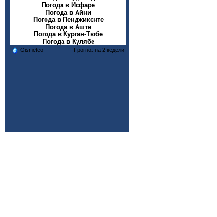
соҳаи
Погода в Исфаре
Погода в Айни
Погода в Пенджикенте
Погода в Аште
Погода в Курган-Тюбе
Погода в Кулябе
Gismeteo
Прогноз на 2 недели