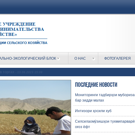
АЛЬНО-ЭКОЛОГИЧЕСКИЙ БЛОК
О НАС
ФОТОГАЛЕРЕЯ
в торгах
- 13.06.2023 15:08
ПОСЛЕДНИЕ НОВОСТИ
Мониторинги тадбирҳои мубориза
бар зидди малах
Интизори ҳосили хуб
Силсилаомӯзишҳои тухмипарварӣ
оғоз ёфт