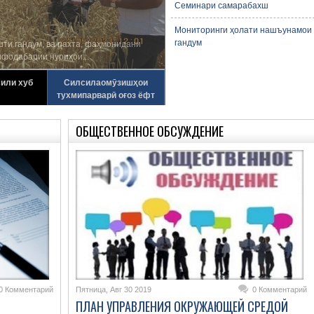
Семинари самарабахш
Мониторинги ҳолати нашъунамои
гандум
ти гандум, ва пахта, фаҳмонидани
фодабарии нуриҳои...
сили хуб
Силсилаомӯзишҳои
тухмипарварӣ оғоз ёфт
ОБЩЕСТВЕННОЕ ОБСУЖДЕНИЕ
0 Комментарий
Пятница, Авг 30 2019
0 Комментарий
ПЛАН УПРАВЛЕНИЯ ОКРУЖАЮЩЕЙ СРЕДОЙ