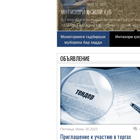
Last Updated on Май 31 2023
ИНТИЗОРИ ҲОСИЛИ ХУБ
Бо мақсади мушоҳидаи ҳосили қитъаҳои киш
талаботи дарёфти сертификати тухмӣ, исти
Мониторинги тадбирҳои
Интизори ҳо
мубориза бар зидди
малах
ОБЪЯВЛЕНИЕ
Пятница, Июнь 30 2023
Приглашение к участию в торгах